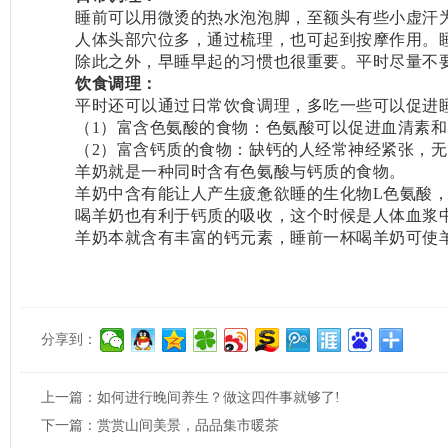
睡前可以用微烫的热水泡泡脚，至额头有些小虚汗
人体头部穴位多，通过梳理，也可起到按摩作用。
除此之外，早睡早起的习惯也很重要。平时尽量不
饮食调理：
平时还可以通过日常饮食调理，多吃一些可以促进
（1）富含色氨酸的食物：色氨酸可以促进血清素
（2）富含钙质的食物：缺钙的人经常神经紧张，
羊奶就是一种同时含有色氨酸与钙质的食物。
羊奶中含有能让人产生疲惫欲睡的生化物L色氨酸
喝羊奶也有利于钙质的吸收，这个时候是人体血浆
羊奶本就含有丰富的钙元素，睡前一杯喝羊奶可使
分享到：
上一篇：
如何进行晚间养生？做这四件事就够了!
下一篇：
赏赏山间美景，品品集市暖茶