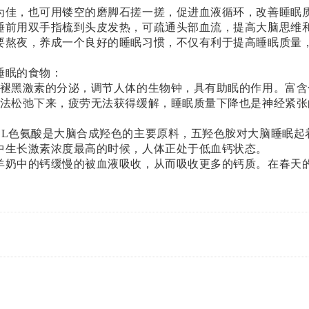
为佳，也可用镂空的磨脚石搓一搓，促进血液循环，改善睡眠
睡前用双手指梳到头皮发热，可疏通头部血流，提高大脑思维
要熬夜，养成一个良好的睡眠习惯，不仅有利于提高睡眠质量
睡眠的食物：
和褪黑激素的分泌，调节人体的生物钟，具有助眠的作用。富
无法松弛下来，疲劳无法获得缓解，睡眠质量下降也是神经紧
，L色氨酸是大脑合成羟色的主要原料，五羟色胺对大脑睡眠起
中生长激素浓度最高的时候，人体正处于低血钙状态。
羊奶中的钙缓慢的被血液吸收，从而吸收更多的钙质。在春天