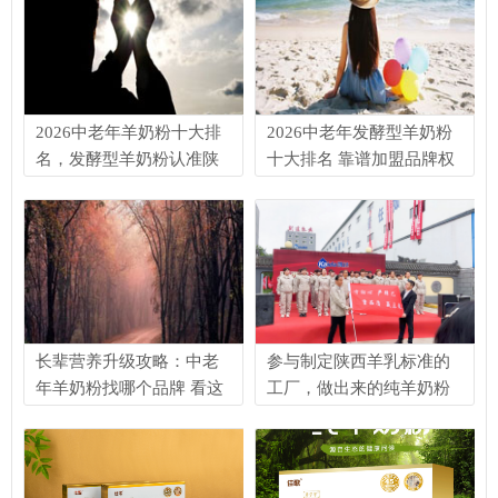
2026中老年羊奶粉十大排
2026中老年发酵型羊奶粉
名，发酵型羊奶粉认准陕
十大排名 靠谱加盟品牌权
西凯达乳业·孝子羊羊奶 国
威指南
际乳品科学领域期刊
《Journal of Dairy
Science》发布的国民乳品
健康调查数据显示，国内
约有50%的
长辈营养升级攻略：中老
参与制定陕西羊乳标准的
年羊奶粉找哪个品牌 看这
工厂，做出来的纯羊奶粉
几点就够
有什么不同？——陕西凯
达乳业与孝子羊中老年纯
羊奶粉的品质密码