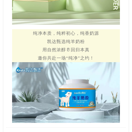
纯净本质，纯粹初心，纯香奶源
凯达甄选纯羊奶粉
用自然浓醇🥛回归本真
邀你共赴一场“纯净”之约！