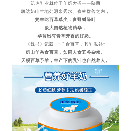
凯达乳业就位于羊奶大省——陕西
凯达奶山羊地处源泉秀水、森林群落之内，
奶羊吃百草草尖，食野树绿叶
汲大自然植物精华，
孕育出有青草芳香的好奶。
《魏书》记载：“羊食百草，其乳滋补”
奶山羊杂食百草，如同人食五谷杂粮。
天赐百草予羊，羊产下的乳汁也自然养人。