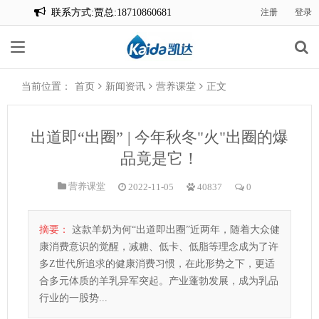
联系方式:贾总:18710860681
注册
登录
联系方式:贾总:18710860681
当前位置：
首页
新闻资讯
营养课堂
正文
出道即“出圈” | 今年秋冬"火"出圈的爆
品竟是它！
营养课堂
2022-11-05
40837
0
摘要：
这款羊奶为何“出道即出圈”近两年，随着大众健
康消费意识的觉醒，减糖、低卡、低脂等理念成为了许
多Z世代所追求的健康消费习惯，在此形势之下，更适
合多元体质的羊乳异军突起。产业蓬勃发展，成为乳品
行业的一股势...