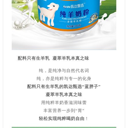
配料只有生羊乳 凝萃羊乳本真之味
纯，是纯净与自然代名词
纯，亦是纯粹与专一的化身
配料只有生羊乳的凯达甄选“蓝胖子”
凝萃羊乳本真之味
用纯粹羊奶香滋润味蕾
丰富营养一步到“胃”
轻松实现纯粹喝奶自
由
！