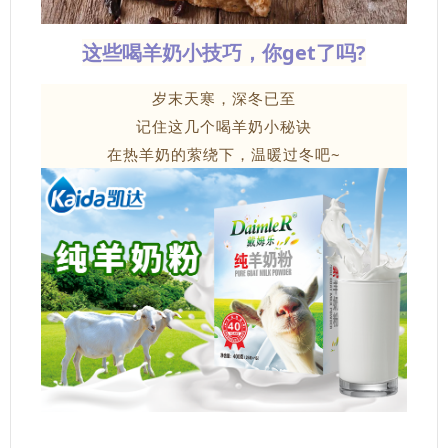
这些喝羊奶小技巧，你get了吗?
岁末天寒，深冬已至
记住这几个喝羊奶小秘诀
在热羊奶的萦绕下，温暖过冬吧~