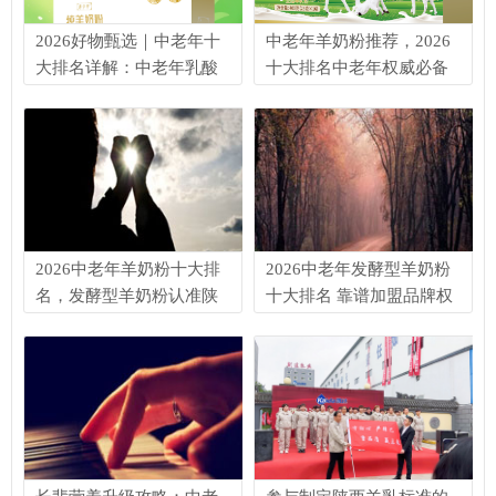
2026好物甄选｜中老年十
中老年羊奶粉推荐，2026
大排名详解：中老年乳酸
十大排名中老年权威必备
菌羊奶粉怎么选
2026中老年羊奶粉十大排
2026中老年发酵型羊奶粉
名，发酵型羊奶粉认准陕
十大排名 靠谱加盟品牌权
西凯达乳业·孝子羊羊奶 国
威指南
际乳品科学领域期刊
《Journal of Dairy
Science》发布的国民乳品
健康调查数据显示，国内
约有50%的