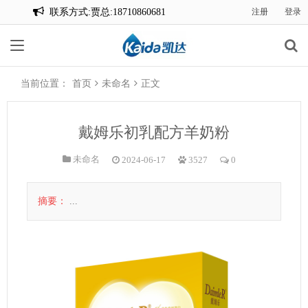
联系方式:贾总:18710860681
注册
登录
联系方式:贾总:18710860681
当前位置：
首页
未命名
正文
戴姆乐初乳配方羊奶粉
未命名
2024-06-17
3527
0
摘要：
...